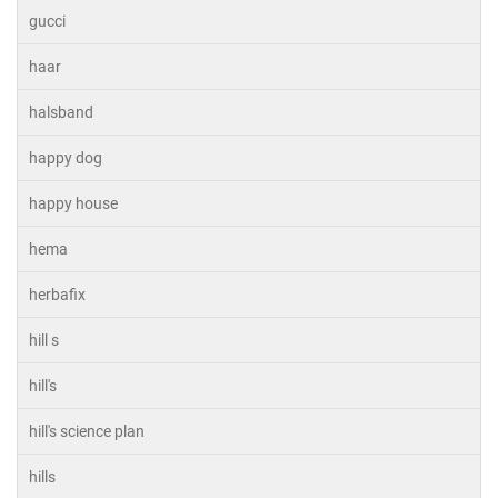
gucci
haar
halsband
happy dog
happy house
hema
herbafix
hill s
hill's
hill's science plan
hills