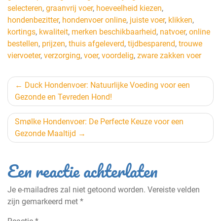
selecteren
,
graanvrij voer
,
hoeveelheid kiezen
,
hondenbezitter
,
hondenvoer online
,
juiste voer
,
klikken
,
kortings
,
kwaliteit
,
merken beschikbaarheid
,
natvoer
,
online
bestellen
,
prijzen
,
thuis afgeleverd
,
tijdbesparend
,
trouwe
viervoeter
,
verzorging
,
voer
,
voordelig
,
zware zakken voer
Berichtnavigatie
Duck Hondenvoer: Natuurlijke Voeding voor een
Gezonde en Tevreden Hond!
Smølke Hondenvoer: De Perfecte Keuze voor een
Gezonde Maaltijd
Een reactie achterlaten
Je e-mailadres zal niet getoond worden.
Vereiste velden
zijn gemarkeerd met
*