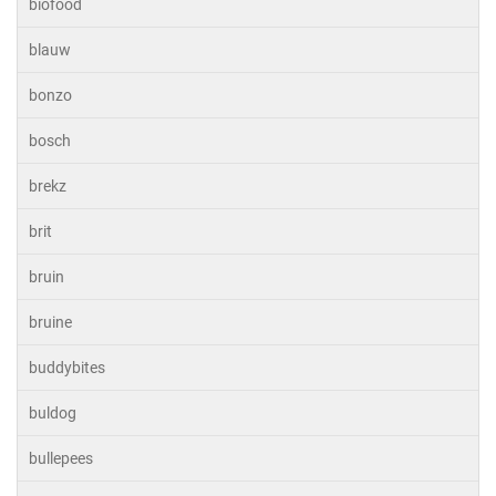
biofood
blauw
bonzo
bosch
brekz
brit
bruin
bruine
buddybites
buldog
bullepees