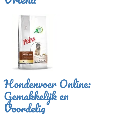
Hondenvoer Online:
Gemakkelijk en
Voordelig