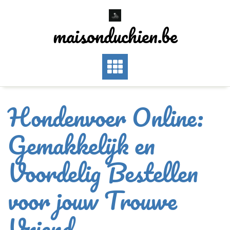
Skip
to
maisonduchien.be
content
Hondenvoer Online:
Gemakkelijk en
Voordelig Bestellen
voor jouw Trouwe
Vriend