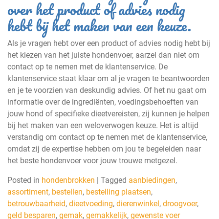
over het product of advies nodig
hebt bij het maken van een keuze.
Als je vragen hebt over een product of advies nodig hebt bij
het kiezen van het juiste hondenvoer, aarzel dan niet om
contact op te nemen met de klantenservice. De
klantenservice staat klaar om al je vragen te beantwoorden
en je te voorzien van deskundig advies. Of het nu gaat om
informatie over de ingrediënten, voedingsbehoeften van
jouw hond of specifieke dieetvereisten, zij kunnen je helpen
bij het maken van een weloverwogen keuze. Het is altijd
verstandig om contact op te nemen met de klantenservice,
omdat zij de expertise hebben om jou te begeleiden naar
het beste hondenvoer voor jouw trouwe metgezel.
Posted in
hondenbrokken
|
Tagged
aanbiedingen
,
assortiment
,
bestellen
,
bestelling plaatsen
,
betrouwbaarheid
,
dieetvoeding
,
dierenwinkel
,
droogvoer
,
geld besparen
,
gemak
,
gemakkelijk
,
gewenste voer