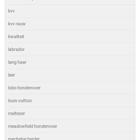
kvv
kvv rauw
kwaliteit
labrador
lang haar
leer
lobo hondenvoer
louis vuitton
maltezer
meadowfield hondenvoer
mechelse herder