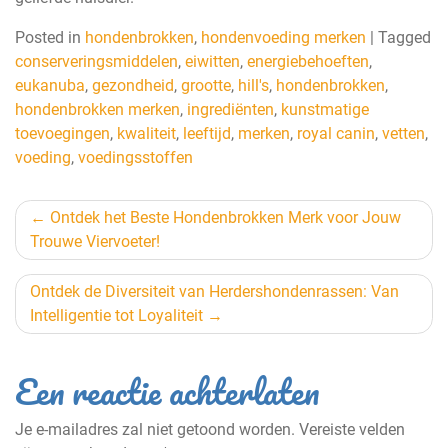
Posted in
hondenbrokken
,
hondenvoeding merken
|
Tagged
conserveringsmiddelen
,
eiwitten
,
energiebehoeften
,
eukanuba
,
gezondheid
,
grootte
,
hill's
,
hondenbrokken
,
hondenbrokken merken
,
ingrediënten
,
kunstmatige
toevoegingen
,
kwaliteit
,
leeftijd
,
merken
,
royal canin
,
vetten
,
voeding
,
voedingsstoffen
Berichtnavigatie
Ontdek het Beste Hondenbrokken Merk voor Jouw
Trouwe Viervoeter!
Ontdek de Diversiteit van Herdershondenrassen: Van
Intelligentie tot Loyaliteit
Een reactie achterlaten
Je e-mailadres zal niet getoond worden.
Vereiste velden