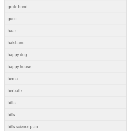
grote hond
gucci
haar
halsband
happy dog
happy house
hema
herbafix
hill s
hill's
hill's science plan