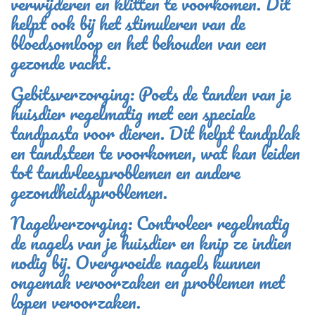
verwijderen en klitten te voorkomen. Dit
helpt ook bij het stimuleren van de
bloedsomloop en het behouden van een
gezonde vacht.
Gebitsverzorging: Poets de tanden van je
huisdier regelmatig met een speciale
tandpasta voor dieren. Dit helpt tandplak
en tandsteen te voorkomen, wat kan leiden
tot tandvleesproblemen en andere
gezondheidsproblemen.
Nagelverzorging: Controleer regelmatig
de nagels van je huisdier en knip ze indien
nodig bij. Overgroeide nagels kunnen
ongemak veroorzaken en problemen met
lopen veroorzaken.