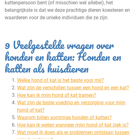
kattenpersoon bent (of misschien wel allebei), het
belangrijkste is dat we deze prachtige dieren koesteren en
waarderen voor de unieke individuen die ze zijn.
9 Veelgestelde vragen over
honden en katten: Honden en
katten als huisdieren
Welke hond of kat is het beste voor mij?
Wat zijn de verschillen tussen een hond en een kat?
Hoe kan ik mijn hond of kat trainen?
Wat zijn de beste voeding en verzorging voor mijn
hond of kat?
Waarom bijten sommige honden of katten?
Hoe kan ik weten wanneer mijn hond of kat ziek is?
Wat moet ik doen als er problemen ontstaan tussen