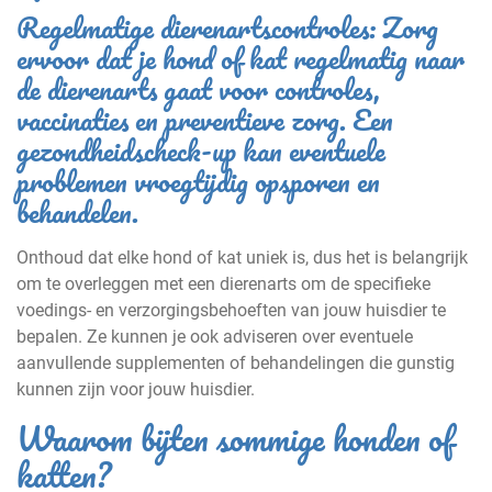
Regelmatige dierenartscontroles: Zorg
ervoor dat je hond of kat regelmatig naar
de dierenarts gaat voor controles,
vaccinaties en preventieve zorg. Een
gezondheidscheck-up kan eventuele
problemen vroegtijdig opsporen en
behandelen.
Onthoud dat elke hond of kat uniek is, dus het is belangrijk
om te overleggen met een dierenarts om de specifieke
voedings- en verzorgingsbehoeften van jouw huisdier te
bepalen. Ze kunnen je ook adviseren over eventuele
aanvullende supplementen of behandelingen die gunstig
kunnen zijn voor jouw huisdier.
Waarom bijten sommige honden of
katten?