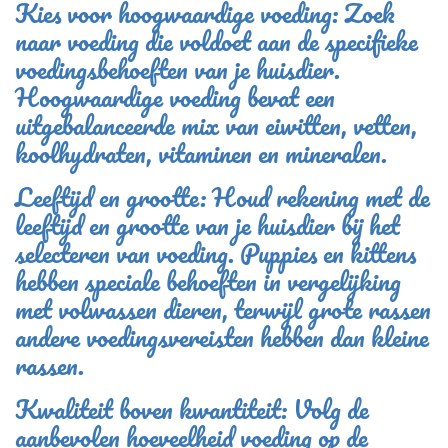
Kies voor hoogwaardige voeding: Zoek
naar voeding die voldoet aan de specifieke
voedingsbehoeften van je huisdier.
Hoogwaardige voeding bevat een
uitgebalanceerde mix van eiwitten, vetten,
koolhydraten, vitaminen en mineralen.
Leeftijd en grootte: Houd rekening met de
leeftijd en grootte van je huisdier bij het
selecteren van voeding. Puppies en kittens
hebben speciale behoeften in vergelijking
met volwassen dieren, terwijl grote rassen
andere voedingsvereisten hebben dan kleine
rassen.
Kwaliteit boven kwantiteit: Volg de
aanbevolen hoeveelheid voeding op de