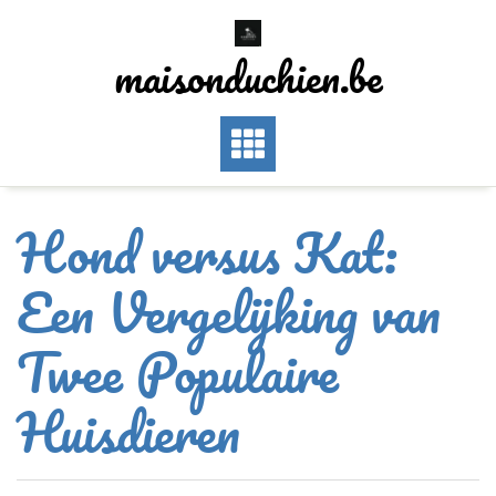
Skip
to
maisonduchien.be
content
Hond versus Kat:
Een Vergelijking van
Twee Populaire
Huisdieren