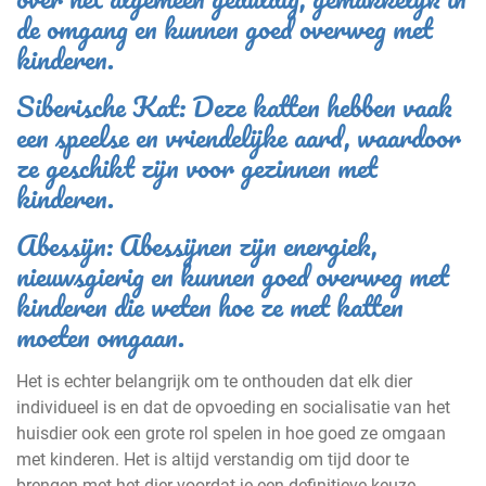
de omgang en kunnen goed overweg met
kinderen.
Siberische Kat: Deze katten hebben vaak
een speelse en vriendelijke aard, waardoor
ze geschikt zijn voor gezinnen met
kinderen.
Abessijn: Abessijnen zijn energiek,
nieuwsgierig en kunnen goed overweg met
kinderen die weten hoe ze met katten
moeten omgaan.
Het is echter belangrijk om te onthouden dat elk dier
individueel is en dat de opvoeding en socialisatie van het
huisdier ook een grote rol spelen in hoe goed ze omgaan
met kinderen. Het is altijd verstandig om tijd door te
brengen met het dier voordat je een definitieve keuze