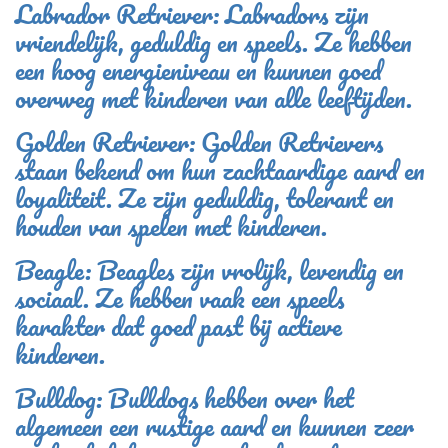
Labrador Retriever: Labradors zijn
vriendelijk, geduldig en speels. Ze hebben
een hoog energieniveau en kunnen goed
overweg met kinderen van alle leeftijden.
Golden Retriever: Golden Retrievers
staan bekend om hun zachtaardige aard en
loyaliteit. Ze zijn geduldig, tolerant en
houden van spelen met kinderen.
Beagle: Beagles zijn vrolijk, levendig en
sociaal. Ze hebben vaak een speels
karakter dat goed past bij actieve
kinderen.
Bulldog: Bulldogs hebben over het
algemeen een rustige aard en kunnen zeer