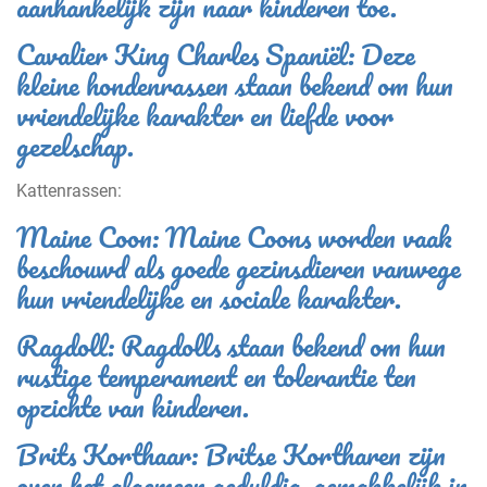
aanhankelijk zijn naar kinderen toe.
Cavalier King Charles Spaniël: Deze
kleine hondenrassen staan bekend om hun
vriendelijke karakter en liefde voor
gezelschap.
Kattenrassen:
Maine Coon: Maine Coons worden vaak
beschouwd als goede gezinsdieren vanwege
hun vriendelijke en sociale karakter.
Ragdoll: Ragdolls staan bekend om hun
rustige temperament en tolerantie ten
opzichte van kinderen.
Brits Korthaar: Britse Kortharen zijn
over het algemeen geduldig, gemakkelijk in