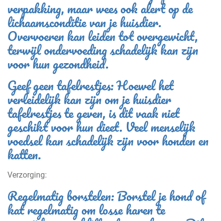
verpakking, maar wees ook alert op de
lichaamsconditie van je huisdier.
Overvoeren kan leiden tot overgewicht,
terwijl ondervoeding schadelijk kan zijn
voor hun gezondheid.
Geef geen tafelrestjes: Hoewel het
verleidelijk kan zijn om je huisdier
tafelrestjes te geven, is dit vaak niet
geschikt voor hun dieet. Veel menselijk
voedsel kan schadelijk zijn voor honden en
katten.
Verzorging:
Regelmatig borstelen: Borstel je hond of
kat regelmatig om losse haren te