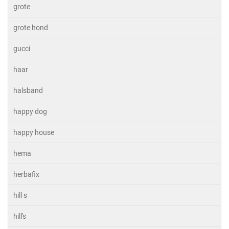
grote
grote hond
gucci
haar
halsband
happy dog
happy house
hema
herbafix
hill s
hill's