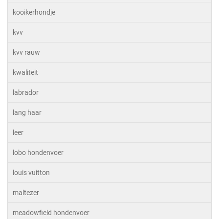
kooikerhondje
kvv
kvv rauw
kwaliteit
labrador
lang haar
leer
lobo hondenvoer
louis vuitton
maltezer
meadowfield hondenvoer