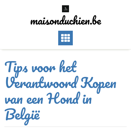
Skip
to
maisonduchien.be
content
Tips voor het
Verantwoord Kopen
van een Hond in
België