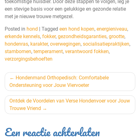
toekomstige huisdier. Door deze stappen te volgen, leg je
een stevige basis voor een gelukkige en gezonde relatie
met je nieuwe trouwe metgezel.
Posted in
hond
|
Tagged
een hond kopen
,
energieniveau
,
erkende kennels
,
fokker
,
gezondheidsgaranties
,
grootte
,
hondenras
,
karakter
,
overwegingen
,
socialisatiepraktijken
,
stambomen
,
temperament
,
verantwoord fokken
,
verzorgingsbehoeften
Berichtnavigatie
Hondenmand Orthopedisch: Comfortabele
Ondersteuning voor Jouw Viervoeter
Ontdek de Voordelen van Verse Hondenvoer voor Jouw
Trouwe Vriend
Een reactie achterlaten