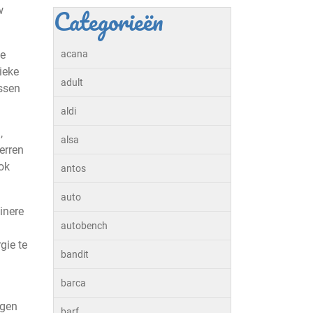
Categorieën
w
te
acana
ieke
adult
ussen
aldi
,
alsa
erren
ook
antos
auto
inere
autobench
gie te
bandit
barca
rgen
barf