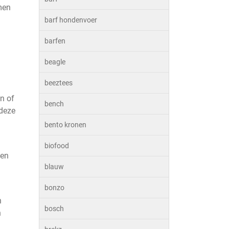
men
barf hondenvoer
barfen
beagle
beeztees
n of
bench
 deze
bento kronen
biofood
een
blauw
bonzo
n
bosch
n