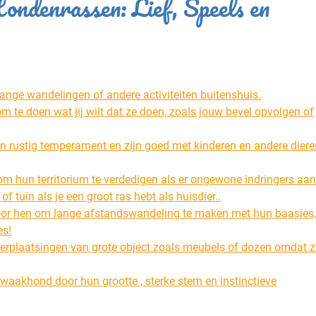
ondenrassen: Lief, Speels en
ange wandelingen of andere activiteiten buitenshuis.
 te doen wat jij wilt dat ze doen, zoals jouw bevel opvolgen of
 rustig temperament en zijn goed met kinderen en andere diere
om hun territorium te verdedigen als er ongewone indringers aa
s of tuin als je een groot ras hebt als huisdier..
 voor hen om lange afstandswandeling te maken met hun baasjes
es!
erplaatsingen van grote object zoals meubels of dozen omdat z
waakhond door hun grootte , sterke stem en instinctieve