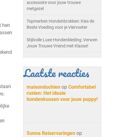
accessoire voor jouw trouwe
metgezel
Topmerken Hondenbrokken: Kies de
t hen
Beste Voeding voor je Viervoeter
rassen
Stijlvolle Luxe Hondenkleding: Verwen
Jouw Trouwe Vriend met Klasse!
bekend
Laatste reacties
 staan
maisonduchien
op
Comfortabel
rusten: Het ideale
es.
hondenkussen voor jouw puppy!
lijke
ren
Sunna Reiservaringen
op