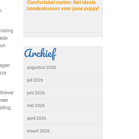
Comfortabel rusten: Het ideale
hondenkussen voor jouw puppy!
n
traling
oede
hun
Archief
wegen
augustus 2026
eze
juli 2026
triever
juni 2026
keer
mei 2026
jding,
april 2026
maart 2026