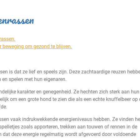
enrassen
rassen.
 beweging om gezond te blijven.
en is dat ze lief en speels zijn. Deze zachtaardige reuzen hebb
n en spelen met hun eigenaren.
elijke karakter en genegenheid. Ze hechten zich sterk aan hun
ikelijk om een grote hond te zien die als een echte knuffelbeer op
fde.
assen vaak indrukwekkende energieniveaus hebben. Ze vinden he
 spelletjes zoals apporteren, trekken aan touwen of rennen in de
gen dat deze energie regelmatig wordt afgevoerd door voldoende