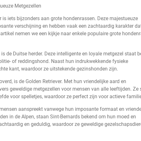
tueuze Metgezellen
er is iets bijzonders aan grote hondenrassen. Deze majestueuze
sante verschijning en hebben vaak een zachtaardig karakter da
t artikel nemen we een kijkje naar enkele populaire grote honden
 de Duitse herder. Deze intelligente en loyale metgezel staat 
olitie- of reddingshond. Naast hun indrukwekkende fysieke
chte kant, waardoor ze uitstekende gezinshonden zijn.
overd, is de Golden Retriever. Met hun vriendelijke aard en
vers geweldige metgezellen voor mensen van alle leeftijden. Ze
efde voor spelletjes, waardoor ze perfect zijn voor actieve famili
el mensen aanspreekt vanwege hun imposante formaat en vriende
onden in de Alpen, staan Sint-Bernards bekend om hun moed en
zachtaardig en geduldig, waardoor ze geweldige gezelschapsdie