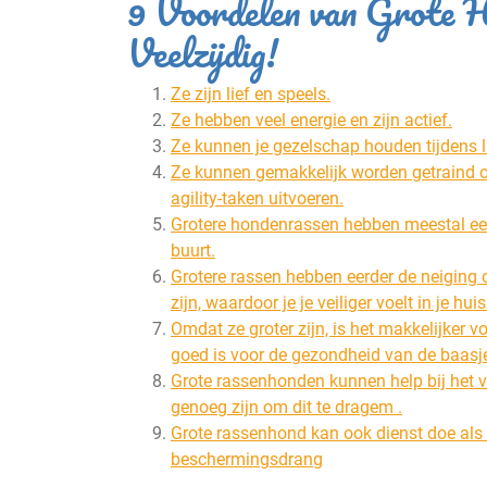
9 Voordelen van Grote H
Veelzijdig!
Ze zijn lief en speels.
Ze hebben veel energie en zijn actief.
Ze kunnen je gezelschap houden tijdens l
Ze kunnen gemakkelijk worden getraind om
agility-taken uitvoeren.
Grotere hondenrassen hebben meestal een
buurt.
Grotere rassen hebben eerder de neiging 
zijn, waardoor je je veiliger voelt in je hui
Omdat ze groter zijn, is het makkelijker
goed is voor de gezondheid van de baasj
Grote rassenhonden kunnen help bij het v
genoeg zijn om dit te dragem .
Grote rassenhond kan ook dienst doe als 
beschermingsdrang