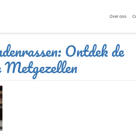
Over ons
C
denrassen: Ontdek de
e Metgezellen