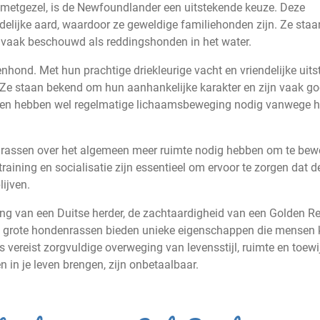
e metgezel, is de Newfoundlander een uitstekende keuze. Deze
elijke aard, waardoor ze geweldige familiehonden zijn. Ze staa
aak beschouwd als reddingshonden in het water.
nhond. Met hun prachtige driekleurige vacht en vriendelijke uits
s. Ze staan bekend om hun aanhankelijke karakter en zijn vaak g
den hebben wel regelmatige lichaamsbeweging nodig vanwege 
denrassen over het algemeen meer ruimte nodig hebben om te be
aining en socialisatie zijn essentieel om ervoor te zorgen dat d
ijven.
ing van een Duitse herder, de zachtaardigheid van een Golden Re
, grote hondenrassen bieden unieke eigenschappen die mensen 
s vereist zorgvuldige overweging van levensstijl, ruimte en toewi
 in je leven brengen, zijn onbetaalbaar.