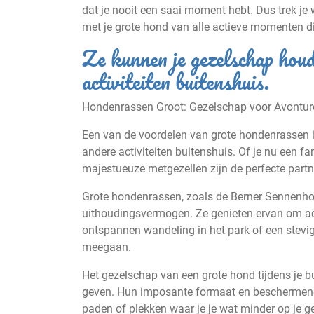
dat je nooit een saai moment hebt. Dus trek j
met je grote hond van alle actieve momenten die
Ze kunnen je gezelschap houd
activiteiten buitenshuis.
Hondenrassen Groot: Gezelschap voor Avonture
Een van de voordelen van grote hondenrassen i
andere activiteiten buitenshuis. Of je nu een f
majestueuze metgezellen zijn de perfecte part
Grote hondenrassen, zoals de Berner Sennenhon
uithoudingsvermogen. Ze genieten ervan om acti
ontspannen wandeling in het park of een stevig
meegaan.
Het gezelschap van een grote hond tijdens je b
geven. Hun imposante formaat en beschermende
paden of plekken waar je je wat minder op je g