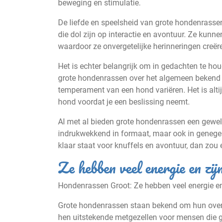
beweging en stimulatie.
De liefde en speelsheid van grote hondenrasse
die dol zijn op interactie en avontuur. Ze kun
waardoor ze onvergetelijke herinneringen creëre
Het is echter belangrijk om in gedachten te hou
grote hondenrassen over het algemeen bekend s
temperament van een hond variëren. Het is alti
hond voordat je een beslissing neemt.
Al met al bieden grote hondenrassen een geweld
indrukwekkend in formaat, maar ook in genegen
klaar staat voor knuffels en avontuur, dan zou 
Ze hebben veel energie en zijn
Hondenrassen Groot: Ze hebben veel energie en 
Grote hondenrassen staan bekend om hun overv
hen uitstekende metgezellen voor mensen die gr