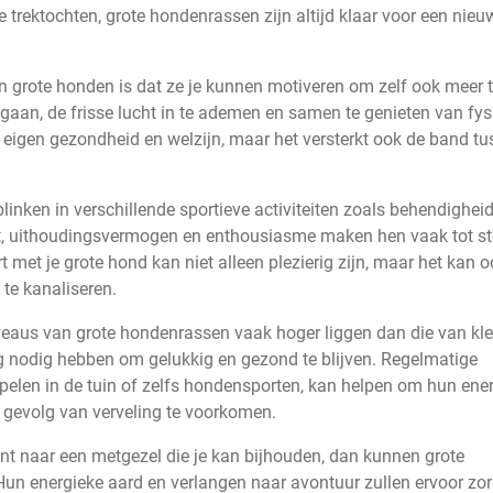
e trektochten, grote hondenrassen zijn altijd klaar voor een nieu
n grote honden is dat ze je kunnen motiveren om zelf ook meer 
gaan, de frisse lucht in te ademen en samen te genieten van fys
 je eigen gezondheid en welzijn, maar het versterkt ook de band t
nken in verschillende sportieve activiteiten zoals behendigheid
ht, uithoudingsvermogen en enthousiasme maken hen vaak tot st
 met je grote hond kan niet alleen plezierig zijn, maar het kan 
te kanaliseren.
iveaus van grote hondenrassen vaak hoger liggen dan die van kle
g nodig hebben om gelukkig en gezond te blijven. Regelmatige
elen in de tuin of zelfs hondensporten, kan helpen om hun ener
s gevolg van verveling te voorkomen.
bent naar een metgezel die je kan bijhouden, dan kunnen grote
Hun energieke aard en verlangen naar avontuur zullen ervoor zo