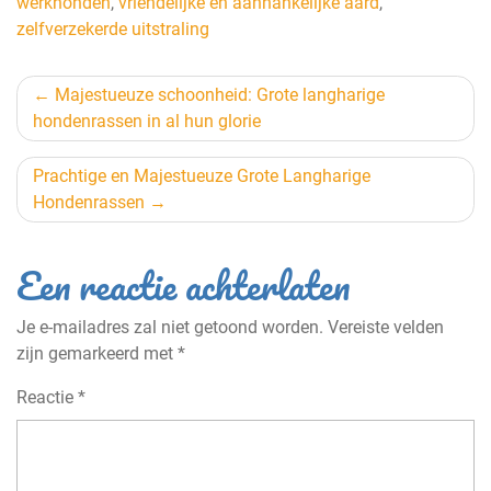
werkhonden
,
vriendelijke en aanhankelijke aard
,
zelfverzekerde uitstraling
Berichtnavigatie
Majestueuze schoonheid: Grote langharige
hondenrassen in al hun glorie
Prachtige en Majestueuze Grote Langharige
Hondenrassen
Een reactie achterlaten
Je e-mailadres zal niet getoond worden.
Vereiste velden
zijn gemarkeerd met
*
Reactie
*