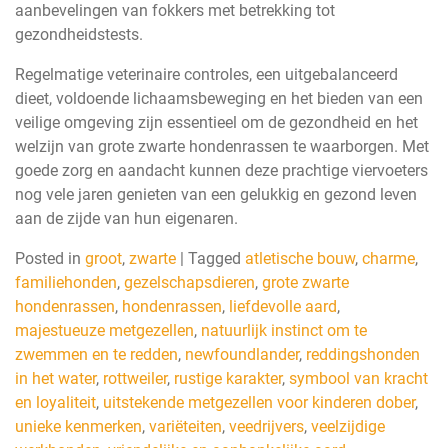
aanbevelingen van fokkers met betrekking tot
gezondheidstests.
Regelmatige veterinaire controles, een uitgebalanceerd
dieet, voldoende lichaamsbeweging en het bieden van een
veilige omgeving zijn essentieel om de gezondheid en het
welzijn van grote zwarte hondenrassen te waarborgen. Met
goede zorg en aandacht kunnen deze prachtige viervoeters
nog vele jaren genieten van een gelukkig en gezond leven
aan de zijde van hun eigenaren.
Posted in
groot
,
zwarte
|
Tagged
atletische bouw
,
charme
,
familiehonden
,
gezelschapsdieren
,
grote zwarte
hondenrassen
,
hondenrassen
,
liefdevolle aard
,
majestueuze metgezellen
,
natuurlijk instinct om te
zwemmen en te redden
,
newfoundlander
,
reddingshonden
in het water
,
rottweiler
,
rustige karakter
,
symbool van kracht
en loyaliteit
,
uitstekende metgezellen voor kinderen dober
,
unieke kenmerken
,
variëteiten
,
veedrijvers
,
veelzijdige