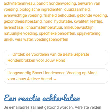
activiteitenniveau
,
bandit hondenvoeding
,
bewaren van
voeding
,
biologische ingrediënten
,
duurzaamheid
,
evenwichtige voeding
,
frisheid behouden
,
gezonde voeding
,
gezondheidstoestand
,
hond
,
hydratatie
,
kwaliteit
,
leeftijd
,
levensfase
,
lichaamstemperatuur
,
milieubewustzijn
,
natuurlijke voeding
,
specifieke behoeften
,
spijsvertering
,
uniek
,
vers water
,
voedingsbehoeften
Berichtnavigatie
Ontdek de Voordelen van de Beste Geperste
Hondenbrokken voor Jouw Hond
Hoogwaardig Boxer Hondenvoer: Voeding op Maat
voor Jouw Actieve Vriend
Een reactie achterlaten
Je e-mailadres zal niet getoond worden.
Vereiste velden