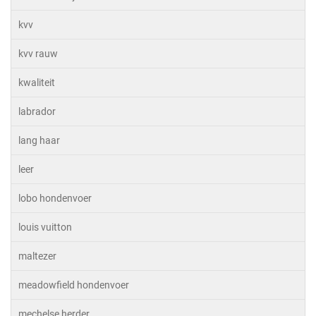
kvv
kvv rauw
kwaliteit
labrador
lang haar
leer
lobo hondenvoer
louis vuitton
maltezer
meadowfield hondenvoer
mechelse herder