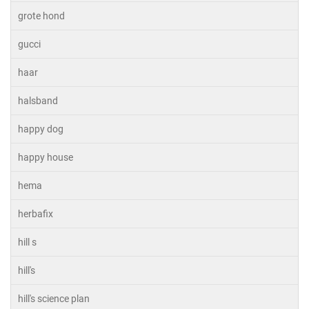
grote hond
gucci
haar
halsband
happy dog
happy house
hema
herbafix
hill s
hill's
hill's science plan