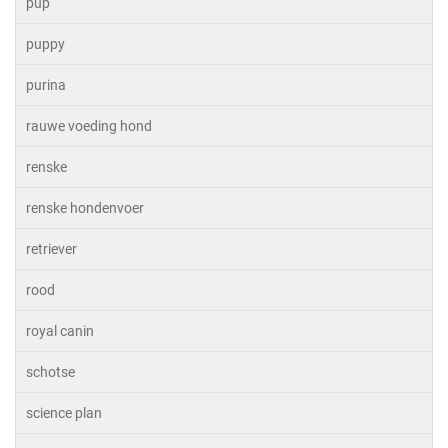
pup
puppy
purina
rauwe voeding hond
renske
renske hondenvoer
retriever
rood
royal canin
schotse
science plan