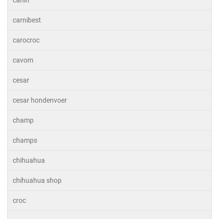
canin
carnibest
carocroc
cavom
cesar
cesar hondenvoer
champ
champs
chihuahua
chihuahua shop
croc