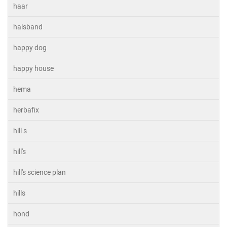
haar
halsband
happy dog
happy house
hema
herbafix
hill s
hill's
hill's science plan
hills
hond