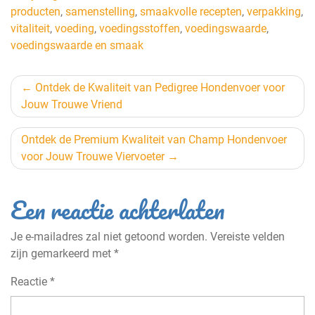
producten
,
samenstelling
,
smaakvolle recepten
,
verpakking
,
vitaliteit
,
voeding
,
voedingsstoffen
,
voedingswaarde
,
voedingswaarde en smaak
Berichtnavigatie
Ontdek de Kwaliteit van Pedigree Hondenvoer voor
Jouw Trouwe Vriend
Ontdek de Premium Kwaliteit van Champ Hondenvoer
voor Jouw Trouwe Viervoeter
Een reactie achterlaten
Je e-mailadres zal niet getoond worden.
Vereiste velden
zijn gemarkeerd met
*
Reactie
*