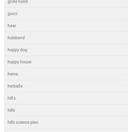
grote hond
gucci
haar
halsband
happy dog
happy house
hema
herbafix
hill s
hill's
hill's science plan