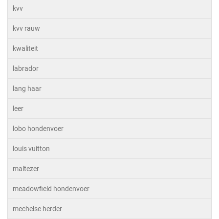
kvv
kvv rauw
kwaliteit
labrador
lang haar
leer
lobo hondenvoer
louis vuitton
maltezer
meadowfield hondenvoer
mechelse herder