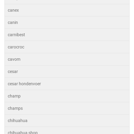
canex
canin
carnibest
carocroc
cavom
cesar
cesar hondenvoer
champ
champs
chihuahua
chihuahua shop