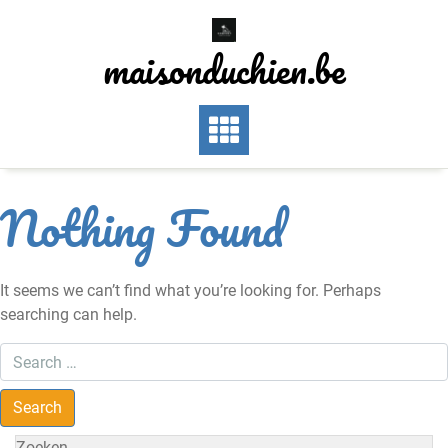
Skip
to
maisonduchien.be
content
Nothing Found
It seems we can’t find what you’re looking for. Perhaps
searching can help.
Zoeken